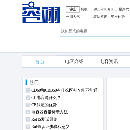
切换
2026年08月08日 星期六
一周天气
农历查询
星座运势
电容介绍
电容资讯
首页
热门
1
CD60和CBB60有什么区别？能不能通
2
用？
CL电容是什么？
3
CE认证的优势
4
电容器容量标示方法
5
RoHS测试原则
6
RoHS认证步骤和意义