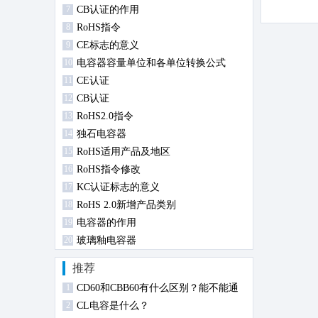
7
CB认证的作用
8
RoHS指令
9
CE标志的意义
10
电容器容量单位和各单位转换公式
11
CE认证
12
CB认证
13
RoHS2.0指令
14
独石电容器
15
RoHS适用产品及地区
16
RoHS指令修改
17
KC认证标志的意义
18
RoHS 2.0新增产品类别
19
电容器的作用
20
玻璃釉电容器
推荐
1
CD60和CBB60有什么区别？能不能通
2
用？
CL电容是什么？