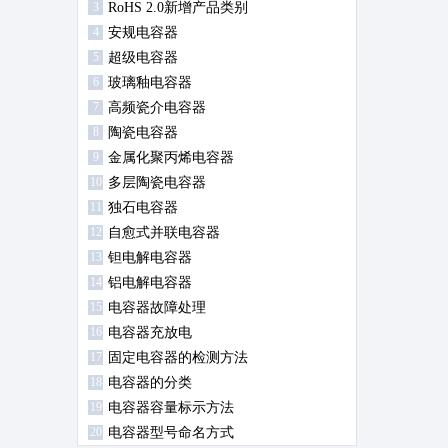
3
RoHS 2.0新增产品类别
4
安规电容器
5
超级电容器
6
玻璃釉电容器
7
高频瓷介电容器
8
陶瓷电容器
9
金属化聚丙烯电容器
10
多层陶瓷电容器
11
独石电容器
12
自愈式并联电容器
13
钽电解电容器
14
铝电解电容器
15
电容器故障处理
16
电容器充放电
17
固定电容器的检测方法
18
电容器的分类
19
电容器容量标示方法
20
电容器型号命名方式