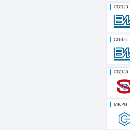
CBB20
CBB81
CBB80
MKPH