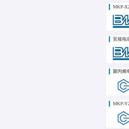
MKP-X
安规电
聚丙烯
MKP-Y