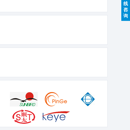
线
咨
询