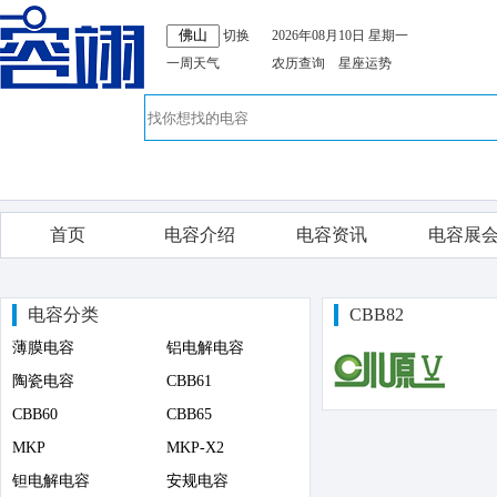
切换
2026年08月10日 星期一
一周天气
农历查询
星座运势
首页
电容介绍
电容资讯
电容展
电容分类
CBB82
薄膜电容
铝电解电容
陶瓷电容
CBB61
CBB60
CBB65
MKP
MKP-X2
钽电解电容
安规电容