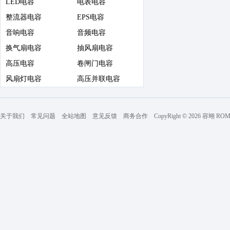
LED电容
电表电容
整流器电容
EPS电容
音响电容
音频电容
换气扇电容
抽风扇电容
高压电容
卷闸门电容
风扇灯电容
高压并联电容
关于我们
常见问题
全站地图
意见反馈
商务合作
CopyRight © 2026 容翊 R