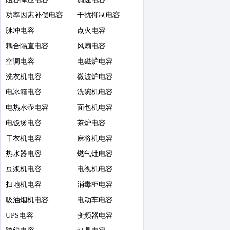
功率因素补偿电容
干扰抑制电容
脉冲电容
点火电容
耦合隔直电容
风扇电容
空调电容
电磁炉电容
洗衣机电容
微波炉电容
电冰箱电容
洗碗机电容
电热水壶电容
面包机电容
电饭煲电容
茶炉电容
干衣机电容
麻将机电容
热水器电容
燃气灶电容
豆浆机电容
电视机电容
扫地机电容
消毒柜电容
吸油烟机电容
电动车电容
UPS电容
变频器电容