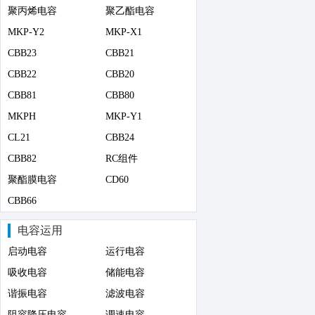
聚丙烯电容
聚乙酯电容
MKP-Y2
MKP-X1
CBB23
CBB21
CBB22
CBB20
CBB81
CBB80
MKPH
MKP-Y1
CL21
CBB24
CBB82
RC组件
聚酯膜电容
CD60
CBB66
电容运用
启动电容
运行电容
吸收电容
储能电容
谐振电容
滤波电容
阻容降压电容
调速电容