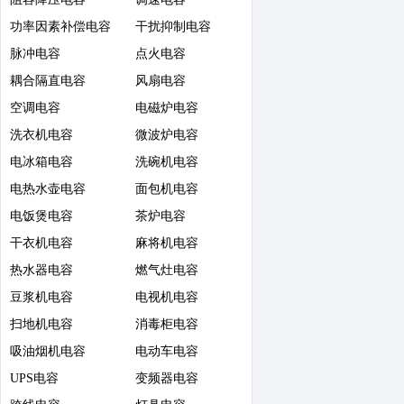
功率因素补偿电容
干扰抑制电容
脉冲电容
点火电容
耦合隔直电容
风扇电容
空调电容
电磁炉电容
洗衣机电容
微波炉电容
电冰箱电容
洗碗机电容
电热水壶电容
面包机电容
电饭煲电容
茶炉电容
干衣机电容
麻将机电容
热水器电容
燃气灶电容
豆浆机电容
电视机电容
扫地机电容
消毒柜电容
吸油烟机电容
电动车电容
UPS电容
变频器电容