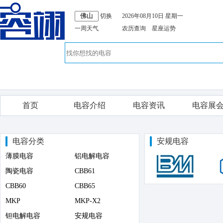
切换
2026年08月10日 星期一
一周天气
农历查询
星座运势
首页
电容介绍
电容资讯
电容展
电容分类
安规电容
薄膜电容
铝电解电容
陶瓷电容
CBB61
CBB60
CBB65
MKP
MKP-X2
钽电解电容
安规电容