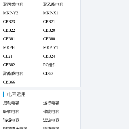
聚丙烯电容
聚乙酯电容
MKP-Y2
MKP-X1
CBB23
CBB21
CBB22
CBB20
CBB81
CBB80
MKPH
MKP-Y1
CL21
CBB24
CBB82
RC组件
聚酯膜电容
CD60
CBB66
电容运用
启动电容
运行电容
吸收电容
储能电容
谐振电容
滤波电容
阻容降压电容
调速电容