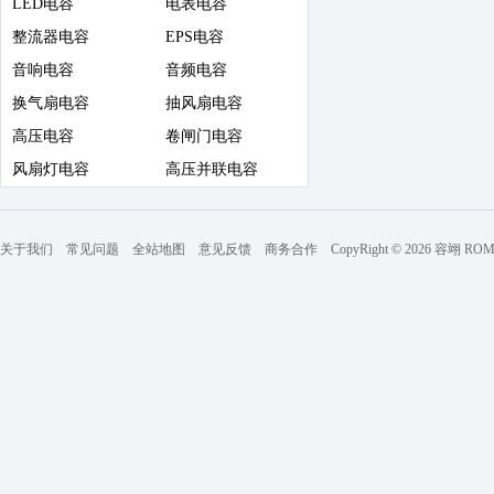
LED电容
电表电容
整流器电容
EPS电容
音响电容
音频电容
换气扇电容
抽风扇电容
高压电容
卷闸门电容
风扇灯电容
高压并联电容
关于我们
常见问题
全站地图
意见反馈
商务合作
CopyRight © 2026 容翊 R