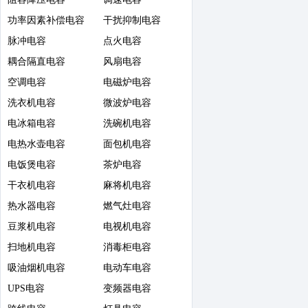
功率因素补偿电容
干扰抑制电容
脉冲电容
点火电容
耦合隔直电容
风扇电容
空调电容
电磁炉电容
洗衣机电容
微波炉电容
电冰箱电容
洗碗机电容
电热水壶电容
面包机电容
电饭煲电容
茶炉电容
干衣机电容
麻将机电容
热水器电容
燃气灶电容
豆浆机电容
电视机电容
扫地机电容
消毒柜电容
吸油烟机电容
电动车电容
UPS电容
变频器电容