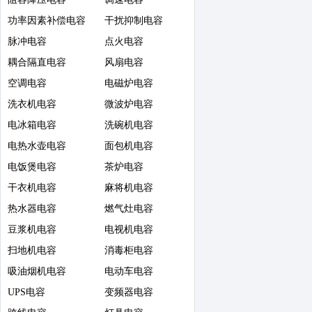
功率因素补偿电容
干扰抑制电容
脉冲电容
点火电容
耦合隔直电容
风扇电容
空调电容
电磁炉电容
洗衣机电容
微波炉电容
电冰箱电容
洗碗机电容
电热水壶电容
面包机电容
电饭煲电容
茶炉电容
干衣机电容
麻将机电容
热水器电容
燃气灶电容
豆浆机电容
电视机电容
扫地机电容
消毒柜电容
吸油烟机电容
电动车电容
UPS电容
变频器电容