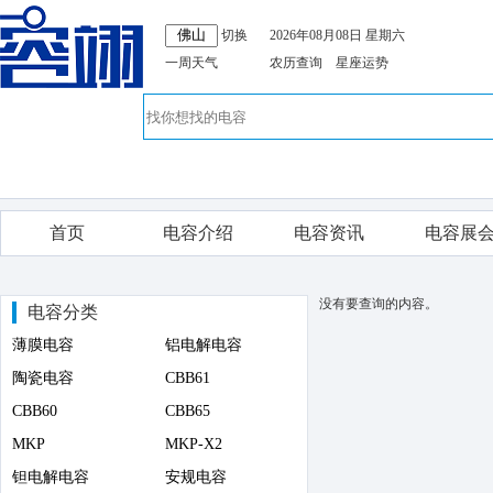
切换
2026年08月08日 星期六
一周天气
农历查询
星座运势
首页
电容介绍
电容资讯
电容展
没有要查询的内容。
电容分类
薄膜电容
铝电解电容
陶瓷电容
CBB61
CBB60
CBB65
MKP
MKP-X2
钽电解电容
安规电容