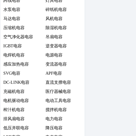
跨线电容
灯具电容
水泵电容
碎纸机电容
马达电容
风机电容
压缩机电容
除湿机电容
空气净化器电容
吊扇电容
IGBT电容
逆变器电容
电焊机电容
电源电容
感应加热电容
变流器电容
SVG电容
APF电容
DC-LINK电容
直流支撑电容
充磁机电容
医疗器械电容
电机驱动电容
电动工具电容
榨汁机电容
搅拌机电容
排风扇电容
电力电容
低压并联电容
降压电容