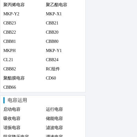
聚丙烯电容
聚乙酯电容
MKP-Y2
MKP-X1
CBB23
CBB21
CBB22
CBB20
CBB81
CBB80
MKPH
MKP-Y1
CL21
CBB24
CBB82
RC组件
聚酯膜电容
CD60
CBB66
电容运用
启动电容
运行电容
吸收电容
储能电容
谐振电容
滤波电容
阻容降压电容
调速电容