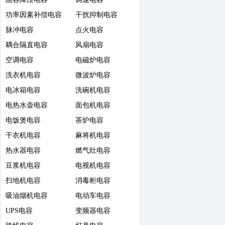
功率因素补偿电容
干扰抑制电容
脉冲电容
点火电容
耦合隔直电容
风扇电容
空调电容
电磁炉电容
洗衣机电容
微波炉电容
电冰箱电容
洗碗机电容
电热水壶电容
面包机电容
电饭煲电容
茶炉电容
干衣机电容
麻将机电容
热水器电容
燃气灶电容
豆浆机电容
电视机电容
扫地机电容
消毒柜电容
吸油烟机电容
电动车电容
UPS电容
变频器电容