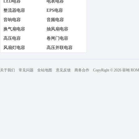
LED电容
电表电容
整流器电容
EPS电容
音响电容
音频电容
换气扇电容
抽风扇电容
高压电容
卷闸门电容
风扇灯电容
高压并联电容
关于我们
常见问题
全站地图
意见反馈
商务合作
CopyRight © 2026 容翊 R