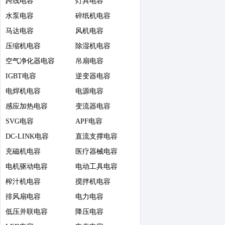
跨线电容
灯具电容
水泵电容
碎纸机电容
马达电容
风机电容
压缩机电容
除湿机电容
空气净化器电容
吊扇电容
IGBT电容
逆变器电容
电焊机电容
电源电容
感应加热电容
变流器电容
SVG电容
APF电容
DC-LINK电容
直流支撑电容
充磁机电容
医疗器械电容
电机驱动电容
电动工具电容
榨汁机电容
搅拌机电容
排风扇电容
电力电容
低压并联电容
降压电容