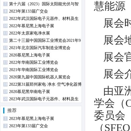
慧能源
7
第十六届（2023）国际太阳能光伏与智
8
慧能源（上海）展览会暨论坛
2023年第133届广交会
9
2022年武汉国际电子元器件、材料及生
展会时
10
产设备展览会
2022年慕尼黑上海电子展
11
2022年太原家电净水展
展会
12
第二十三届中国国际工业博览会2021年9
13
月14日-18日在沪举行
2021年北京国际汽车制造业博览会
展会
14
2020慕尼黑上海电子展
15
2022年华南国际工业博览会
16
2021年华南国际工业博览会
展会
17
2020第九届中国国际机器人展览会
18
2022第31届郑州家电·净水·空气净化器博
由亚
19
览会
2020慕尼黑华南电子展
20
2023年武汉国际电子元器件、材料及生
学会（
产设备展览会
推荐
委员会
1
2023年慕尼黑上海电子展
（SFE
2
2023年第133届广交会