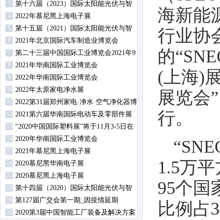
3
第十六届（2023）国际太阳能光伏与智
海新能
4
慧能源（上海）展览会暨论坛
2022年慕尼黑上海电子展
5
第十五届（2021）国际太阳能光伏与智
行业协
6
慧能源（上海）展览会暨论坛
2021年北京国际汽车制造业博览会
的“SN
7
第二十三届中国国际工业博览会2021年9
8
月14日-18日在沪举行
2021年华南国际工业博览会
(上海)
9
2022年华南国际工业博览会
10
2022年太原家电净水展
展览会”
11
2022第31届郑州家电·净水·空气净化器博
行。
12
览会
2021第六届华南国际电动车及零部件展
13
览会
“2020中国国际塑料展”将于11月3-5日在
14
南京举办
2020年华南国际工业博览会
“SN
15
2021年慕尼黑上海电子展
1.5万
16
2020慕尼黑华南电子展
17
2020慕尼黑上海电子展
95个
18
第十四届（2020）国际太阳能光伏与智
19
慧能源（上海）展览会暨论坛
第127届广交会第一期_因疫情延期
比例占
20
2020第3届中国智能工厂装备及解决方案