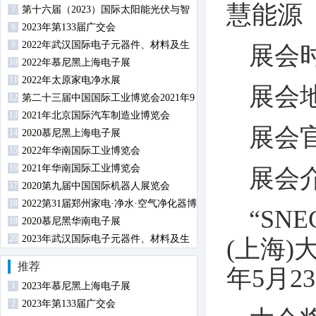
慧能源
7
第十六届（2023）国际太阳能光伏与智
8
慧能源（上海）展览会暨论坛
2023年第133届广交会
9
2022年武汉国际电子元器件、材料及生
展会时
10
产设备展览会
2022年慕尼黑上海电子展
11
2022年太原家电净水展
展会
12
第二十三届中国国际工业博览会2021年9
13
月14日-18日在沪举行
2021年北京国际汽车制造业博览会
展会
14
2020慕尼黑上海电子展
15
2022年华南国际工业博览会
16
2021年华南国际工业博览会
展会
17
2020第九届中国国际机器人展览会
18
2022第31届郑州家电·净水·空气净化器博
“SN
19
览会
2020慕尼黑华南电子展
20
2023年武汉国际电子元器件、材料及生
(上海)
产设备展览会
推荐
年5月2
1
2023年慕尼黑上海电子展
2
2023年第133届广交会