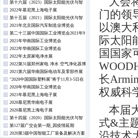
大会
3
第十六届（2023）国际太阳能光伏与智
4
慧能源（上海）展览会暨论坛
2022年慕尼黑上海电子展
门的领
5
第十五届（2021）国际太阳能光伏与智
以澳大利
6
慧能源（上海）展览会暨论坛
2021年北京国际汽车制造业博览会
7
第二十三届中国国际工业博览会2021年9
际太阳能
8
月14日-18日在沪举行
2021年华南国际工业博览会
9
2022年华南国际工业博览会
国国家可
10
2022年太原家电净水展
WOOD
11
2022第31届郑州家电·净水·空气净化器博
12
览会
2021第六届华南国际电动车及零部件展
长Arm
13
览会
“2020中国国际塑料展”将于11月3-5日在
14
南京举办
2020年华南国际工业博览会
权威科
15
2021年慕尼黑上海电子展
16
2020慕尼黑华南电子展
本届
17
2020慕尼黑上海电子展
18
第十四届（2020）国际太阳能光伏与智
式&主
19
慧能源（上海）展览会暨论坛
第127届广交会第一期_因疫情延期
沿技术
20
2020第3届中国智能工厂装备及解决方案