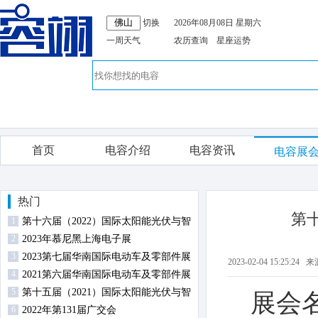
切换
2026年08月08日 星期六
一周天气
农历查询
星座运势
首页
电容介绍
电容资讯
电容展
热门
第
1
第十六届（2022）国际太阳能光伏与智
2
慧能源（上海）展览会暨论坛
2023年慕尼黑上海电子展
3
2023第七届华南国际电动车及零部件展
2023-02-04 15:25
4
览会
2021第六届华南国际电动车及零部件展
5
览会
第十五届（2021）国际太阳能光伏与智
展会
6
慧能源（上海）展览会暨论坛
2022年第131届广交会