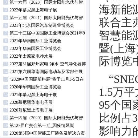
3
第十六届（2023）国际太阳能光伏与智
海新能
4
慧能源（上海）展览会暨论坛
2022年慕尼黑上海电子展
5
第十五届（2021）国际太阳能光伏与智
联合主办
6
慧能源（上海）展览会暨论坛
2021年北京国际汽车制造业博览会
智慧能源
7
第二十三届中国国际工业博览会2021年9
8
月14日-18日在沪举行
2021年华南国际工业博览会
暨(上海
9
2022年华南国际工业博览会
10
2022年太原家电净水展
际博览
11
2022第31届郑州家电·净水·空气净化器博
12
览会
2021第六届华南国际电动车及零部件展
“SN
13
览会
“2020中国国际塑料展”将于11月3-5日在
14
南京举办
2020年华南国际工业博览会
1.5万
15
2021年慕尼黑上海电子展
95个
16
2020慕尼黑华南电子展
17
2020慕尼黑上海电子展
比例占
18
第十四届（2020）国际太阳能光伏与智
19
慧能源（上海）展览会暨论坛
第127届广交会第一期_因疫情延期
影响力
20
2020第3届中国智能工厂装备及解决方案