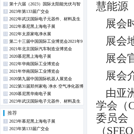
慧能源
7
第十六届（2023）国际太阳能光伏与智
8
慧能源（上海）展览会暨论坛
2023年第133届广交会
9
2022年武汉国际电子元器件、材料及生
展会时
10
产设备展览会
2022年慕尼黑上海电子展
11
2022年太原家电净水展
展会
12
第二十三届中国国际工业博览会2021年9
13
月14日-18日在沪举行
2021年北京国际汽车制造业博览会
展会
14
2020慕尼黑上海电子展
15
2022年华南国际工业博览会
16
2021年华南国际工业博览会
展会
17
2020第九届中国国际机器人展览会
18
2022第31届郑州家电·净水·空气净化器博
由亚
19
览会
2020慕尼黑华南电子展
20
2023年武汉国际电子元器件、材料及生
学会（
产设备展览会
推荐
委员会
1
2023年慕尼黑上海电子展
（SFE
2
2023年第133届广交会