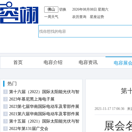
切换
2026年08月08日 星期六
一周天气
农历查询
星座运势
首页
电容介绍
电容资讯
电容展
热门
第
1
第十六届（2022）国际太阳能光伏与智
2
慧能源（上海）展览会暨论坛
2023年慕尼黑上海电子展
3
2023第七届华南国际电动车及零部件展
2021-11-17 17:06
4
览会
2021第六届华南国际电动车及零部件展
5
览会
第十五届（2021）国际太阳能光伏与智
展会
6
慧能源（上海）展览会暨论坛
2022年第131届广交会