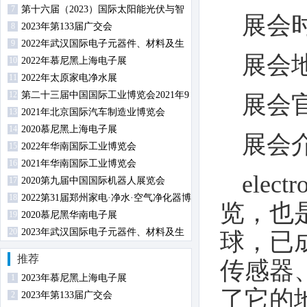
7
第十六届（2023）国际太阳能光伏与智
展会时
8
慧能源（上海）展览会暨论坛
2023年第133届广交会
9
2022年武汉国际电子元器件、材料及生
展会
10
产设备展览会
2022年慕尼黑上海电子展
11
2022年太原家电净水展
12
第二十三届中国国际工业博览会2021年9
展会
13
月14日-18日在沪举行
2021年北京国际汽车制造业博览会
14
2020慕尼黑上海电子展
展会
15
2022年华南国际工业博览会
16
2021年华南国际工业博览会
ele
17
2020第九届中国国际机器人展览会
18
2022第31届郑州家电·净水·空气净化器博
览，也
19
览会
2020慕尼黑华南电子展
20
2023年武汉国际电子元器件、材料及生
球，已
产设备展览会
推荐
传感器
1
2023年慕尼黑上海电子展
了它的
2
2023年第133届广交会