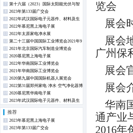
览会
7
第十六届（2023）国际太阳能光伏与智
8
慧能源（上海）展览会暨论坛
2023年第133届广交会
9
2022年武汉国际电子元器件、材料及生
展会时
10
产设备展览会
2022年慕尼黑上海电子展
11
2022年太原家电净水展
展会
12
第二十三届中国国际工业博览会2021年9
13
月14日-18日在沪举行
2021年北京国际汽车制造业博览会
广州保
14
2020慕尼黑上海电子展
15
2022年华南国际工业博览会
展会
16
2021年华南国际工业博览会
17
2020第九届中国国际机器人展览会
展会
18
2022第31届郑州家电·净水·空气净化器博
19
览会
2020慕尼黑华南电子展
20
2023年武汉国际电子元器件、材料及生
华南
产设备展览会
推荐
通产业
1
2023年慕尼黑上海电子展
201
2
2023年第133届广交会