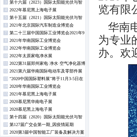
3
第十六届（2023）国际太阳能光伏与智
览有限
4
慧能源（上海）展览会暨论坛
2022年慕尼黑上海电子展
5
第十五届（2021）国际太阳能光伏与智
华南
6
慧能源（上海）展览会暨论坛
2021年北京国际汽车制造业博览会
7
第二十三届中国国际工业博览会2021年9
为专业
8
月14日-18日在沪举行
2021年华南国际工业博览会
9
2022年华南国际工业博览会
办。欢
10
2022年太原家电净水展
11
2022第31届郑州家电·净水·空气净化器博
12
览会
2021第六届华南国际电动车及零部件展
13
览会
“2020中国国际塑料展”将于11月3-5日在
14
南京举办
2020年华南国际工业博览会
15
2021年慕尼黑上海电子展
16
2020慕尼黑华南电子展
17
2020慕尼黑上海电子展
18
第十四届（2020）国际太阳能光伏与智
19
慧能源（上海）展览会暨论坛
第127届广交会第一期_因疫情延期
20
2020第3届中国智能工厂装备及解决方案