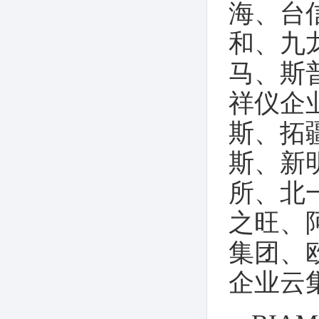
海、台
展览会
和、九
马、斯
祥仪企
斯、拓
斯、新
所、北
之旺、
集团、
企业云