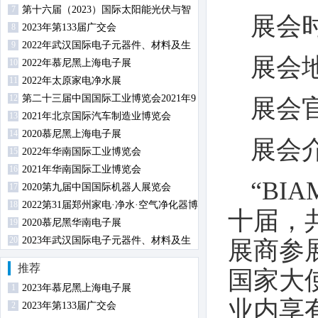
7
第十六届（2023）国际太阳能光伏与智
展会时
8
慧能源（上海）展览会暨论坛
2023年第133届广交会
9
2022年武汉国际电子元器件、材料及生
展会
10
产设备展览会
2022年慕尼黑上海电子展
11
2022年太原家电净水展
12
第二十三届中国国际工业博览会2021年9
展会
13
月14日-18日在沪举行
2021年北京国际汽车制造业博览会
14
2020慕尼黑上海电子展
展会
15
2022年华南国际工业博览会
16
2021年华南国际工业博览会
“BI
17
2020第九届中国国际机器人展览会
18
2022第31届郑州家电·净水·空气净化器博
十届，
19
览会
2020慕尼黑华南电子展
20
2023年武汉国际电子元器件、材料及生
展商参展
产设备展览会
推荐
国家大
1
2023年慕尼黑上海电子展
业内享
2
2023年第133届广交会