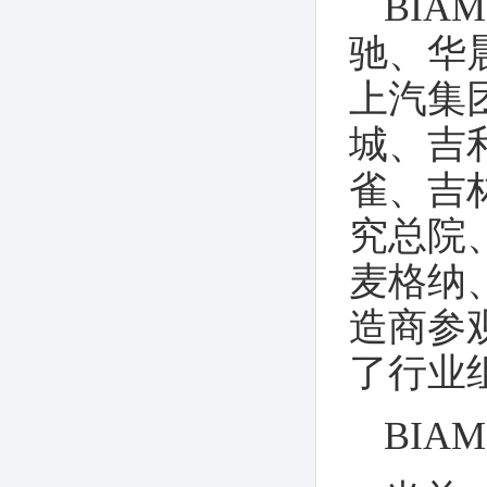
BI
驰、华
上汽集
城、吉
雀、吉
究总院
麦格纳
造商参
了行业
BIA