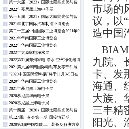
3
第十六届（2023）国际太阳能光伏与智
市场的
4
慧能源（上海）展览会暨论坛
2022年慕尼黑上海电子展
5
第十五届（2021）国际太阳能光伏与智
议，以
6
慧能源（上海）展览会暨论坛
2021年北京国际汽车制造业博览会
造中国
7
第二十三届中国国际工业博览会2021年9
8
月14日-18日在沪举行
2021年华南国际工业博览会
9
2022年华南国际工业博览会
BI
10
2022年太原家电净水展
九院、
11
2022第31届郑州家电·净水·空气净化器博
12
览会
2021第六届华南国际电动车及零部件展
卡、发
13
览会
“2020中国国际塑料展”将于11月3-5日在
14
南京举办
2020年华南国际工业博览会
海通、
15
2021年慕尼黑上海电子展
大族、
16
2020慕尼黑华南电子展
17
2020慕尼黑上海电子展
三丰精
18
第十四届（2020）国际太阳能光伏与智
19
慧能源（上海）展览会暨论坛
第127届广交会第一期_因疫情延期
阳光、
20
2020第3届中国智能工厂装备及解决方案