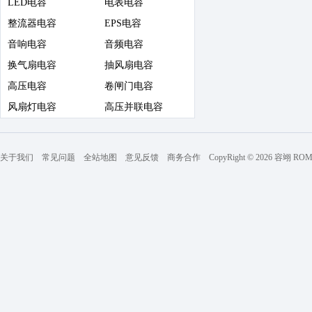
LED电容
电表电容
整流器电容
EPS电容
音响电容
音频电容
换气扇电容
抽风扇电容
高压电容
卷闸门电容
风扇灯电容
高压并联电容
关于我们
常见问题
全站地图
意见反馈
商务合作
CopyRight © 2026 容翊 R