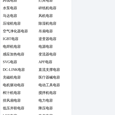
跨线电容
灯具电容
水泵电容
碎纸机电容
马达电容
风机电容
压缩机电容
除湿机电容
空气净化器电容
吊扇电容
IGBT电容
逆变器电容
电焊机电容
电源电容
感应加热电容
变流器电容
SVG电容
APF电容
DC-LINK电容
直流支撑电容
充磁机电容
医疗器械电容
电机驱动电容
电动工具电容
榨汁机电容
搅拌机电容
排风扇电容
电力电容
低压并联电容
降压电容