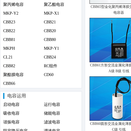
聚丙烯电容
聚乙酯电容
CBB65型金化聚丙烯薄
电容器
MKP-Y2
MKP-X1
CBB23
CBB21
CBB22
CBB20
CBB81
CBB80
MKPH
MKP-Y1
CL21
CBB24
CBB61方形交流金属化薄膜
CBB82
RC组件
A级 B级 引线
聚酯膜电容
CD60
CBB66
电容运用
启动电容
运行电容
吸收电容
储能电容
谐振电容
滤波电容
CBB60圆形交流金属化薄膜
C级 引线
阻容降压电容
调速电容