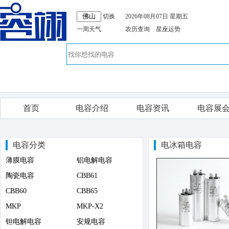
切换
2026年08月07日 星期五
一周天气
农历查询
星座运势
首页
电容介绍
电容资讯
电容展
电容分类
电冰箱电容
薄膜电容
铝电解电容
陶瓷电容
CBB61
CBB60
CBB65
MKP
MKP-X2
钽电解电容
安规电容