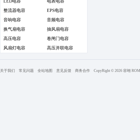
LED电容
电表电容
整流器电容
EPS电容
音响电容
音频电容
换气扇电容
抽风扇电容
高压电容
卷闸门电容
风扇灯电容
高压并联电容
关于我们
常见问题
全站地图
意见反馈
商务合作
CopyRight © 2026 容翊 R