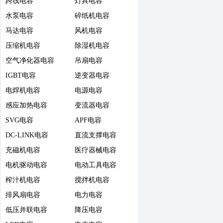
跨线电容
灯具电容
水泵电容
碎纸机电容
马达电容
风机电容
压缩机电容
除湿机电容
空气净化器电容
吊扇电容
IGBT电容
逆变器电容
电焊机电容
电源电容
感应加热电容
变流器电容
SVG电容
APF电容
DC-LINK电容
直流支撑电容
充磁机电容
医疗器械电容
电机驱动电容
电动工具电容
榨汁机电容
搅拌机电容
排风扇电容
电力电容
低压并联电容
降压电容