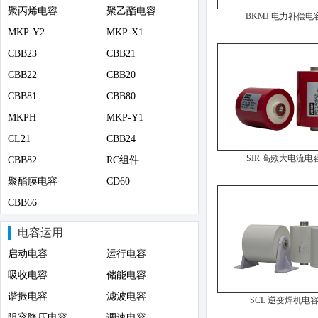
聚丙烯电容
聚乙酯电容
BKMJ 电力补偿电
MKP-Y2
MKP-X1
CBB23
CBB21
CBB22
CBB20
CBB81
CBB80
MKPH
MKP-Y1
CL21
CBB24
SIR 高频大电流电
CBB82
RC组件
聚酯膜电容
CD60
CBB66
电容运用
启动电容
运行电容
吸收电容
储能电容
谐振电容
滤波电容
SCL 逆变焊机电
阻容降压电容
调速电容