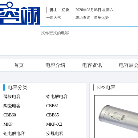
切换
2026年08月08日 星期六
一周天气
农历查询
星座运势
首页
电容介绍
电容资讯
电容展
电容分类
EPS电容
薄膜电容
铝电解电容
陶瓷电容
CBB61
CBB60
CBB65
MKP
MKP-X2
钽电解电容
安规电容