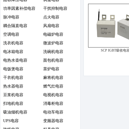
功率因素补偿电容
干扰抑制电容
脉冲电容
点火电容
耦合隔直电容
风扇电容
空调电容
电磁炉电容
洗衣机电容
微波炉电容
SCP IGBT吸收电
电冰箱电容
洗碗机电容
电热水壶电容
面包机电容
电饭煲电容
茶炉电容
干衣机电容
麻将机电容
热水器电容
燃气灶电容
豆浆机电容
电视机电容
扫地机电容
消毒柜电容
吸油烟机电容
电动车电容
UPS电容
变频器电容