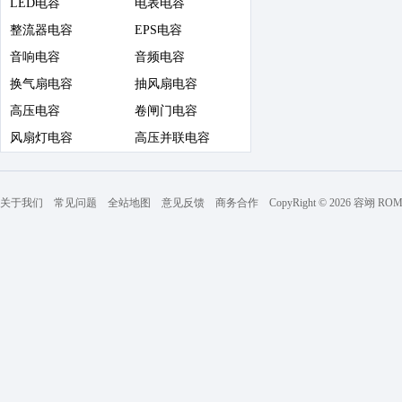
LED电容
电表电容
整流器电容
EPS电容
音响电容
音频电容
换气扇电容
抽风扇电容
高压电容
卷闸门电容
风扇灯电容
高压并联电容
关于我们
常见问题
全站地图
意见反馈
商务合作
CopyRight © 2026 容翊 R