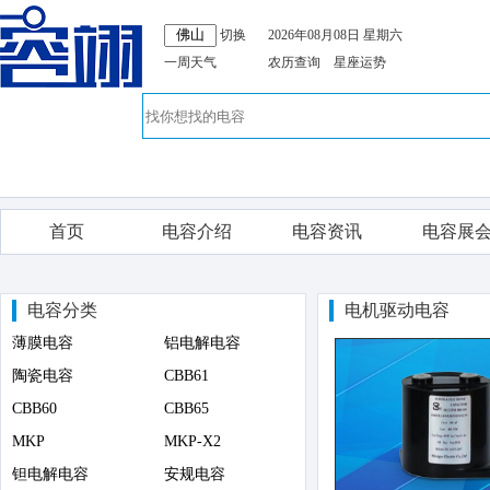
切换
2026年08月08日 星期六
一周天气
农历查询
星座运势
首页
电容介绍
电容资讯
电容展
电容分类
电机驱动电容
薄膜电容
铝电解电容
陶瓷电容
CBB61
CBB60
CBB65
MKP
MKP-X2
钽电解电容
安规电容