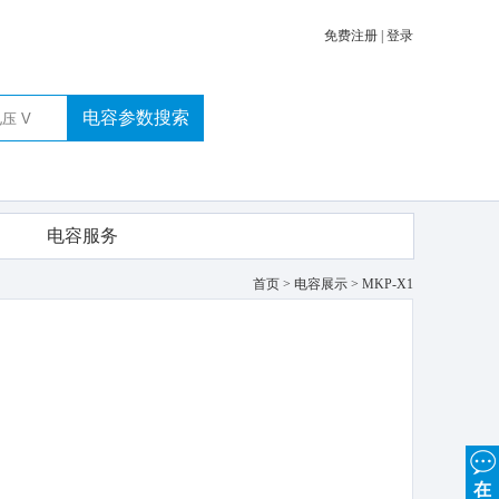
免费注册
|
登录
电容参数搜索
电容服务
首页
>
电容展示
> MKP-X1
在