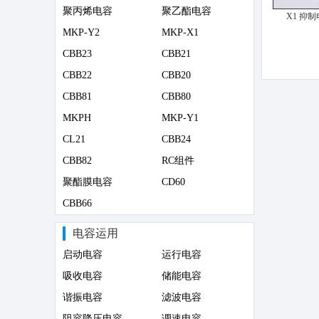
聚丙烯电容
聚乙酯电容
X1 抑
MKP-Y2
MKP-X1
CBB23
CBB21
CBB22
CBB20
CBB81
CBB80
MKPH
MKP-Y1
CL21
CBB24
CBB82
RC组件
聚酯膜电容
CD60
CBB66
电容运用
启动电容
运行电容
吸收电容
储能电容
谐振电容
滤波电容
阻容降压电容
调速电容