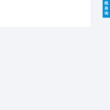
线
咨
询
页