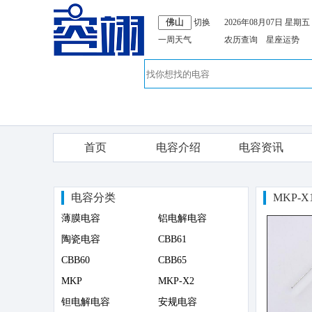
切换
2026年08月07日 星期五
一周天气
农历查询
星座运势
首页
电容介绍
电容资讯
电容分类
MKP-X
薄膜电容
铝电解电容
陶瓷电容
CBB61
CBB60
CBB65
MKP
MKP-X2
钽电解电容
安规电容