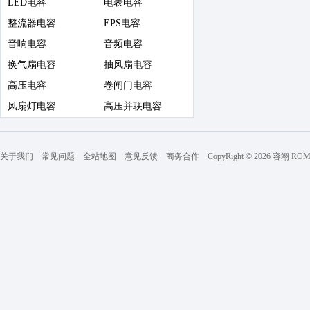
LED电容
电表电容
整流器电容
EPS电容
音响电容
音频电容
换气扇电容
抽风扇电容
高压电容
卷闸门电容
风扇灯电容
高压并联电容
关于我们
常见问题
全站地图
意见反馈
商务合作
CopyRight © 2026 容翊 R