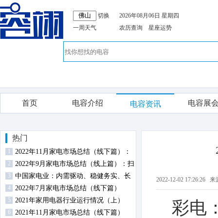
切换
2026年08月06日 星期四
一周天气
农历查询
星座运势
首页
电容介绍
电容展
电容资讯
热门
1
2022年11月家电市场总结（线下篇）：
2
扫地机器人零售额规模同比逆势增长
2022年9月家电市场总结（线上篇）：扫
3
地机器人高端占比提升
中国家电业：内需驱动、稳健务实、长
2022-12-02 17:2
4
期向好
2022年7月家电市场总结（线下篇）
5
2021年家用电器行业运行情况（上）
彩电
6
2021年11月家电市场总结（线下篇）