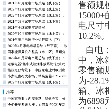
售额规模
7
2021年10月家电市场总结（线下篇）
8
2022年12月家电市场总结（线上篇）
1500
9
2022年11月家电市场总结（线上篇）：
10
厨、小、环电各品类零售规模均下降
2021年09月家电市场总结（线下篇）
电尺寸中
11
2021年全球家电贸易情况
10.2%
12
2022年10月家电市场总结（线上篇）：
13
两净品类零售额规模均提升
2021年家用电器行业运行情况（下）
14
2022年4月家电市场总结（线下篇）：冰
白电
15
柜零售额规模同比增长
国家能源局公布整县（市、区）屋顶分
中，冰
16
布式光伏开发试点名单
2022年10月家电市场总结（线下篇）：
17
冰箱冰柜销额同比下降
老板电器“集中式油烟排放系统”获第六
零售额
18
届中国设计智造大奖金奖
能源短缺背景下，中国家电业对欧洲出
19
口分析
小家电也有大市场，精装浴霸2021-22年
为-28.1
20
规模配套超700万
2022年12月家电市场总结（线下篇）：
箱、冰
冰洗空冷规模均下降
推荐
为6898
1
中国家电业：内需驱动、稳健务实、长
2
期向好
冷柜开年迎来大涨，如何看待2021年新