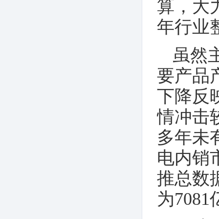
算，大
录-2020年第2期
年行业
虽然
要产品
下降反
情冲击
多年未
电内销
推总数
为708