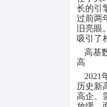
长的引
过前两
旧亮眼
吸引了
高基
高
20
历史新
高企、
放缓。