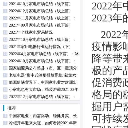
202
7
2021年10月家电市场总结（线下篇）
8
2022年12月家电市场总结（线上篇）
2023
9
2022年11月家电市场总结（线上篇）：
10
厨、小、环电各品类零售规模均下降
2021年09月家电市场总结（线下篇）
20
11
2021年全球家电贸易情况
12
2022年10月家电市场总结（线上篇）：
疫情影
13
两净品类零售额规模均提升
2021年家用电器行业运行情况（下）
14
2022年4月家电市场总结（线下篇）：冰
降等带
15
柜零售额规模同比增长
2022年10月家电市场总结（线下篇）：
极的产
16
冰箱冰柜销额同比下降
国家能源局公布整县（市、区）屋顶分
17
布式光伏开发试点名单
老板电器“集中式油烟排放系统”获第六
促消费
18
届中国设计智造大奖金奖
能源短缺背景下，中国家电业对欧洲出
19
口分析
小家电也有大市场，精装浴霸2021-22年
格局的
20
规模配套超700万
2022年12月家电市场总结（线下篇）：
掘用户
冰洗空冷规模均下降
推荐
可持续
1
中国家电业：内需驱动、稳健务实、长
2
期向好
冷柜开年迎来大涨，如何看待2021年新