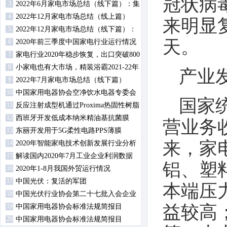
冠状病
3
趋势？
2022年6月家电市场总结（线下篇）：集
4
成灶零售额同比上升
2022年12月家电市场总结（线上篇）
来明显
5
2022年12月家电市场总结（线下篇）：
天。
6
冰洗空冷规模均下降
2020年前三季度中国家电行业运行情况
7
（行业及内销篇）
家电行业2020年稳步恢复，出口突破800
8
亿美元大关
小家电也有大市场，精装浴霸2021-22年
产业
9
规模配套超700万
2022年7月家电市场总结（线下篇）
10
中国家用电器协会空净饮水电器专委会
国家统
11
2020年工作会议召开
反应注射成型机通过Proxima热固性树脂
12
扩大材料产品组合
西班牙开发低成本纳米精油基抗菌膜
营业务收
13
东丽开发用于5G柔性电路PPS薄膜
来，家
14
2020年智能家电技术创新发展行业分析
15
会在慈溪顺利召开
解读国内2020年7月工业企业利润数据
铝、塑
16
2020年1-8月我国外贸运行情况
17
中国光伏：复活的军团
本端压
18
中国光伏行业协会第二十七批入会企业
益较高
19
名单
中国家用电器协会标准法规简报目
20
录-2020年第3期
中国家用电器协会标准法规简报目