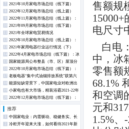
售额规模
7
2021年10月家电市场总结（线下篇）
8
2022年12月家电市场总结（线上篇）
1500
9
2022年11月家电市场总结（线上篇）：
10
厨、小、环电各品类零售规模均下降
2021年09月家电市场总结（线下篇）
电尺寸中
11
2021年全球家电贸易情况
12
2022年10月家电市场总结（线上篇）：
白电
13
两净品类零售额规模均提升
2021年家用电器行业运行情况（下）
14
2022年4月家电市场总结（线下篇）：冰
中，冰
15
柜零售额规模同比增长
国家能源局公布整县（市、区）屋顶分
零售额规
16
布式光伏开发试点名单
2022年10月家电市场总结（线下篇）：
17
冰箱冰柜销额同比下降
老板电器“集中式油烟排放系统”获第六
68.1
18
届中国设计智造大奖金奖
能源短缺背景下，中国家电业对欧洲出
19
口分析
小家电也有大市场，精装浴霸2021-22年
和空调的
20
规模配套超700万
2022年12月家电市场总结（线下篇）：
元和31
冰洗空冷规模均下降
推荐
1.5%
1
中国家电业：内需驱动、稳健务实、长
2
期向好
冷柜开年迎来大涨，如何看待2021年新