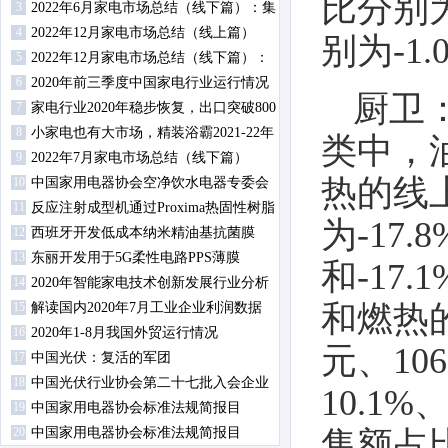
比分别为4
3
趋势？
2022年6月家电市场总结（线下篇）：集
4
成灶零售额同比上升
2022年12月家电市场总结（线上篇）
别为-1.0
5
2022年12月家电市场总结（线下篇）：
6
冰洗空冷规模均下降
2020年前三季度中国家电行业运行情况
厨卫
7
（行业及内销篇）
家电行业2020年稳步恢复，出口突破800
8
亿美元大关
小家电也有大市场，精装浴霸2021-22年
类中，
9
规模配套超700万
2022年7月家电市场总结（线下篇）
热的线
10
中国家用电器协会空净饮水电器专委会
11
2020年工作会议召开
反应注射成型机通过Proxima热固性树脂
为-17.8
12
扩大材料产品组合
西班牙开发低成本纳米精油基抗菌膜
13
东丽开发用于5G柔性电路PPS薄膜
和-17
14
2020年智能家电技术创新发展行业分析
和燃热的
15
会在慈溪顺利召开
解读国内2020年7月工业企业利润数据
16
2020年1-8月我国外贸运行情况
元、10
17
中国光伏：复活的军团
18
中国光伏行业协会第二十七批入会企业
10.1%
19
名单
中国家用电器协会标准法规简报目
20
录-2020年第3期
中国家用电器协会标准法规简报目
售额占比分