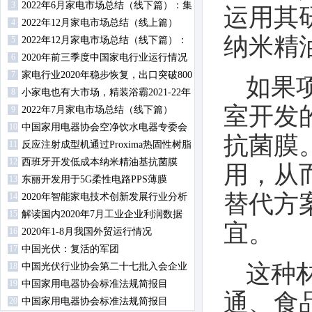
3
趋势？
2022年6月家电市场总结（线下篇）：集
运用其
4
成灶零售额同比上升
2022年12月家电市场总结（线上篇）
纳米精
5
2022年12月家电市场总结（线下篇）：
6
冰洗空冷规模均下降
2020年前三季度中国家电行业运行情况
7
（行业及内销篇）
家电行业2020年稳步恢复，出口突破800
如果
8
亿美元大关
小家电也有大市场，精装浴霸2021-22年
室开发
9
规模配套超700万
2022年7月家电市场总结（线下篇）
10
中国家用电器协会空净饮水电器专委会
抗菌膜
11
2020年工作会议召开
反应注射成型机通过Proxima热固性树脂
12
扩大材料产品组合
西班牙开发低成本纳米精油基抗菌膜
用，从
13
东丽开发用于5G柔性电路PPS薄膜
替代方
14
2020年智能家电技术创新发展行业分析
15
会在慈溪顺利召开
解读国内2020年7月工业企业利润数据
宜。
16
2020年1-8月我国外贸运行情况
17
中国光伏：复活的军团
这种
18
中国光伏行业协会第二十七批入会企业
19
名单
中国家用电器协会标准法规简报目
通、食
20
录-2020年第3期
中国家用电器协会标准法规简报目