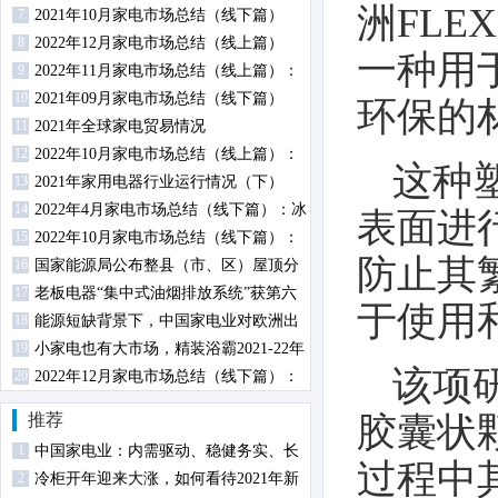
洲FL
7
2021年10月家电市场总结（线下篇）
8
2022年12月家电市场总结（线上篇）
一种用
9
2022年11月家电市场总结（线上篇）：
10
厨、小、环电各品类零售规模均下降
2021年09月家电市场总结（线下篇）
环保的
11
2021年全球家电贸易情况
12
2022年10月家电市场总结（线上篇）：
这种
13
两净品类零售额规模均提升
2021年家用电器行业运行情况（下）
14
2022年4月家电市场总结（线下篇）：冰
表面进
15
柜零售额规模同比增长
2022年10月家电市场总结（线下篇）：
防止其
16
冰箱冰柜销额同比下降
国家能源局公布整县（市、区）屋顶分
17
布式光伏开发试点名单
老板电器“集中式油烟排放系统”获第六
于使用
18
届中国设计智造大奖金奖
能源短缺背景下，中国家电业对欧洲出
19
口分析
小家电也有大市场，精装浴霸2021-22年
该项
20
规模配套超700万
2022年12月家电市场总结（线下篇）：
冰洗空冷规模均下降
推荐
胶囊状
1
中国家电业：内需驱动、稳健务实、长
过程中其
2
期向好
冷柜开年迎来大涨，如何看待2021年新