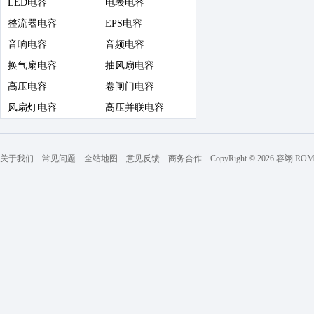
LED电容
电表电容
整流器电容
EPS电容
音响电容
音频电容
换气扇电容
抽风扇电容
高压电容
卷闸门电容
风扇灯电容
高压并联电容
关于我们
常见问题
全站地图
意见反馈
商务合作
CopyRight © 2026 容翊 R