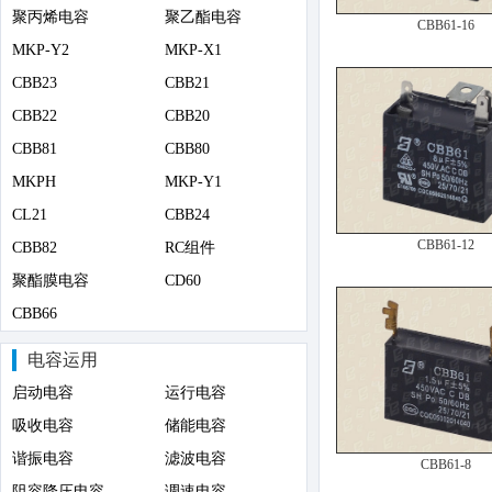
聚丙烯电容
聚乙酯电容
CBB61-16
MKP-Y2
MKP-X1
CBB23
CBB21
CBB22
CBB20
CBB81
CBB80
MKPH
MKP-Y1
CL21
CBB24
CBB61-12
CBB82
RC组件
聚酯膜电容
CD60
CBB66
电容运用
启动电容
运行电容
吸收电容
储能电容
谐振电容
滤波电容
CBB61-8
阻容降压电容
调速电容