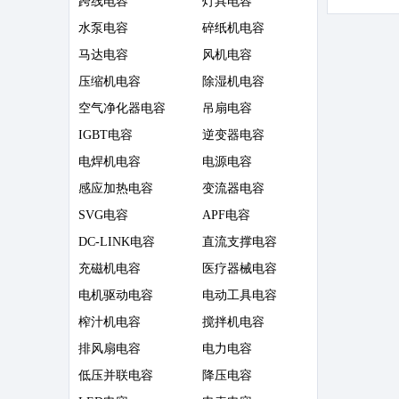
跨线电容
灯具电容
水泵电容
碎纸机电容
马达电容
风机电容
压缩机电容
除湿机电容
空气净化器电容
吊扇电容
IGBT电容
逆变器电容
电焊机电容
电源电容
感应加热电容
变流器电容
SVG电容
APF电容
DC-LINK电容
直流支撑电容
充磁机电容
医疗器械电容
电机驱动电容
电动工具电容
榨汁机电容
搅拌机电容
排风扇电容
电力电容
低压并联电容
降压电容