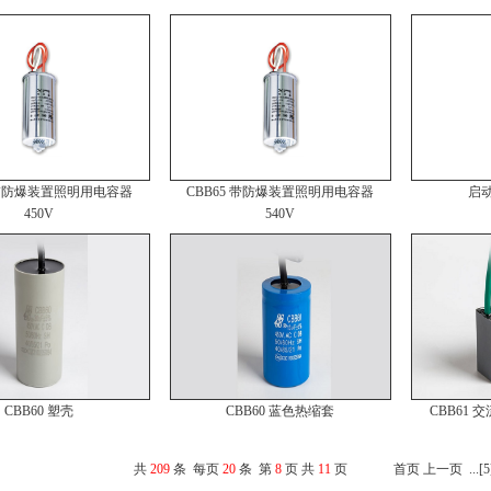
 带防爆装置照明用电容器
CBB65 带防爆装置照明用电容器
启
450V
540V
CBB60 塑壳
CBB60 蓝色热缩套
CBB61 
共
209
条 每页
20
条 第
8
页 共
11
页
首页
上一页
...
[5