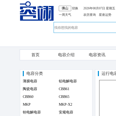
切换
2026年08月07日 星期五
一周天气
农历查询
星座运势
首页
电容介绍
电容资讯
电容分类
运行电
薄膜电容
铝电解电容
陶瓷电容
CBB61
CBB60
CBB65
MKP
MKP-X2
钽电解电容
安规电容