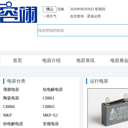
切换
2026年08月06日 星期四
一周天气
农历查询
星座运势
首页
电容介绍
电容资讯
电容展
电容分类
运行电容
薄膜电容
铝电解电容
陶瓷电容
CBB61
CBB60
CBB65
MKP
MKP-X2
钽电解电容
安规电容