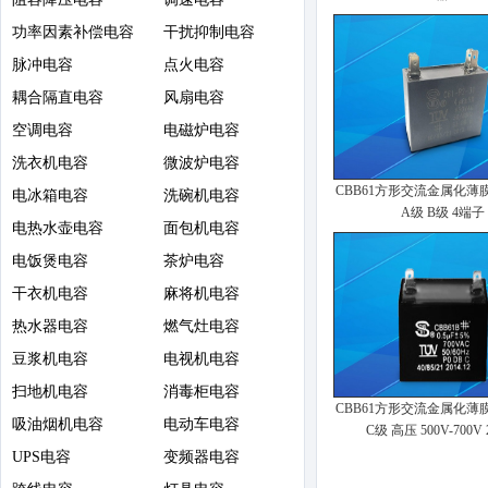
功率因素补偿电容
干扰抑制电容
脉冲电容
点火电容
耦合隔直电容
风扇电容
空调电容
电磁炉电容
洗衣机电容
微波炉电容
CBB61方形交流金属化薄膜
电冰箱电容
洗碗机电容
A级 B级 4端子
电热水壶电容
面包机电容
电饭煲电容
茶炉电容
干衣机电容
麻将机电容
热水器电容
燃气灶电容
豆浆机电容
电视机电容
扫地机电容
消毒柜电容
CBB61方形交流金属化薄膜
吸油烟机电容
电动车电容
C级 高压 500V-700V
UPS电容
变频器电容