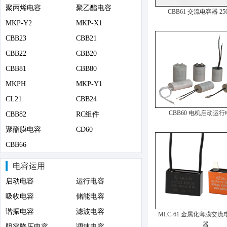
聚丙烯电容
聚乙酯电容
CBB61 交流电容器 25
MKP-Y2
MKP-X1
CBB23
CBB21
CBB22
CBB20
CBB81
CBB80
MKPH
MKP-Y1
CL21
CBB24
CBB60 电机启动运
CBB82
RC组件
聚酯膜电容
CD60
CBB66
电容运用
启动电容
运行电容
吸收电容
储能电容
谐振电容
滤波电容
MLC-61 金属化薄膜交
器
阻容降压电容
调速电容