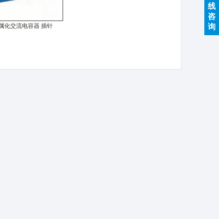
线
咨
 金属化交流电容器 插针
询
页