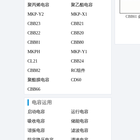
聚丙烯电容
聚乙酯电容
MKP-Y2
MKP-X1
CBB6
CBB23
CBB21
CBB22
CBB20
CBB81
CBB80
MKPH
MKP-Y1
CL21
CBB24
CBB82
RC组件
聚酯膜电容
CD60
CBB66
电容运用
启动电容
运行电容
吸收电容
储能电容
谐振电容
滤波电容
阻容降压电容
调速电容