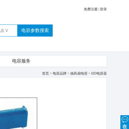
免费注册
|
登录
电容参数搜索
电容服务
首页
>
电容品牌
> 抽风扇电容 > HD电容器
在