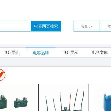
电容网页搜索
电容展会
电容展示
电容文库
电容品牌