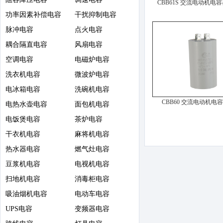
CBB61S 交流电动机电
功率因素补偿电容
干扰抑制电容
脉冲电容
点火电容
耦合隔直电容
风扇电容
空调电容
电磁炉电容
洗衣机电容
微波炉电容
电冰箱电容
洗碗机电容
CBB60 交流电动机电
电热水壶电容
面包机电容
电饭煲电容
茶炉电容
干衣机电容
麻将机电容
热水器电容
燃气灶电容
豆浆机电容
电视机电容
扫地机电容
消毒柜电容
吸油烟机电容
电动车电容
UPS电容
变频器电容