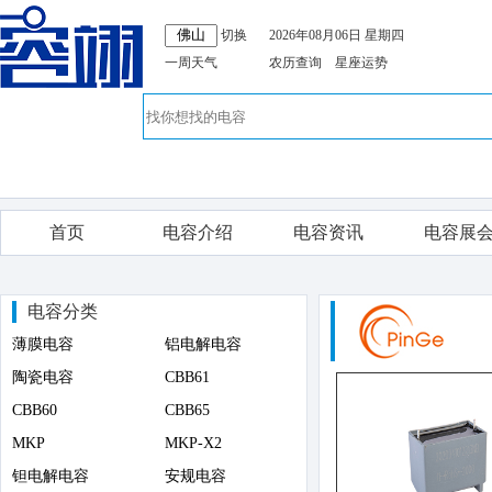
切换
2026年08月06日 星期四
一周天气
农历查询
星座运势
首页
电容介绍
电容资讯
电容展
电容分类
薄膜电容
铝电解电容
陶瓷电容
CBB61
CBB60
CBB65
MKP
MKP-X2
钽电解电容
安规电容