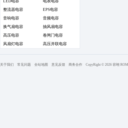
LED电容
电表电容
整流器电容
EPS电容
音响电容
音频电容
换气扇电容
抽风扇电容
高压电容
卷闸门电容
风扇灯电容
高压并联电容
关于我们
常见问题
全站地图
意见反馈
商务合作
CopyRight © 2026 容翊 R