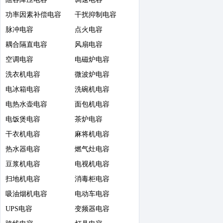
功率因素补偿电容
干扰抑制电容
脉冲电容
点火电容
耦合隔直电容
风扇电容
空调电容
电磁炉电容
洗衣机电容
微波炉电容
电冰箱电容
洗碗机电容
电热水壶电容
面包机电容
电饭煲电容
茶炉电容
干衣机电容
麻将机电容
热水器电容
燃气灶电容
豆浆机电容
电视机电容
扫地机电容
消毒柜电容
吸油烟机电容
电动车电容
UPS电容
变频器电容