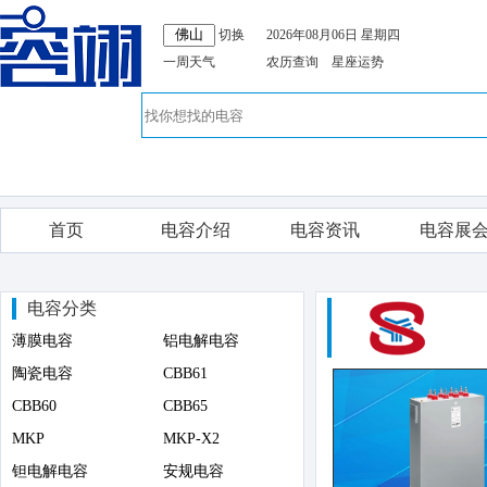
切换
2026年08月06日 星期四
一周天气
农历查询
星座运势
首页
电容介绍
电容资讯
电容展
电容分类
薄膜电容
铝电解电容
陶瓷电容
CBB61
CBB60
CBB65
MKP
MKP-X2
钽电解电容
安规电容